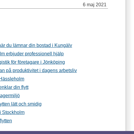
6 maj 2021
när du lämnar din bostad i Kungälv
olm erbjuder professionell hjälp
gistik för företagare i Jönköping
an på produktivitet i dagens arbetsliv
 i Hässleholm
enklar din flytt
lagermiljö
lytten lätt och smidig
n i Stockholm
flytten