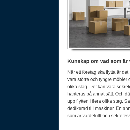
Kunskap om vad som är v
När ett företag ska flytta är de
vara större och tyngre möbler 
olika slag. Det kan vara sekr
hanteras på annat sätt. Och dä
upp flytten i flera olika steg. 
dedikerad till maskiner. En ann
som är värdefullt och sekretes