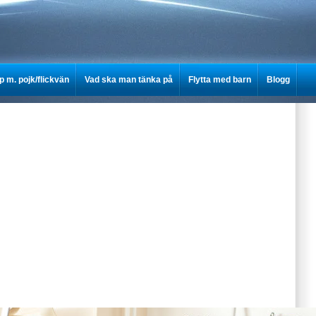
op m. pojk/flickvän
Vad ska man tänka på
Flytta med barn
Blogg