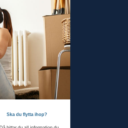
Ska du flytta ihop?
Då hittar du all information du