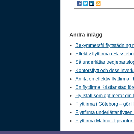
Andra inlägg
Bekymmersfri flyttstädning 
Effektiv flyttfirma i Hässleh
Så underlättar tredjepartslo
Kontorsflytt och dess inverk
Anlita en effektiv flyttfirma
En flyttfirma Kristianstad för
Hyllställ som optimerar din 
Flyttfirma i Göteborg – gör f
Flyttfirma underlättar flytte
Flyttfirma Malmö - tips inför 