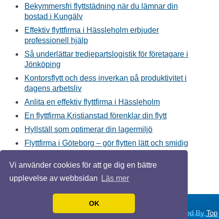
Bekymmersfri flyttstädning när du lämnar din
bostad i Kungälv
Effektiv flyttfirma i Hässleholm erbjuder
professionell hjälp
Så underlättar tredjepartslogistik för företagare i
Jönköping
Kontorsflytt och dess inverkan på produktivitet i
dagens arbetsliv
Anlita en effektiv flyttfirma i Hässleholm
En flyttfirma Kristianstad förenklar din flytt
Hyllställ som optimerar din lagermiljö
Flyttfirma i Göteborg – gör flytten lätt och smidig
Flyttfirma underlättar flytten i Stockholm
Vi använder cookies för att ge dig en bättre
Flyttfirma Malmö - tips inför flytten
upplevelse av webbsidan
Läs mer
OK
© 2026 Flyttaihop.com. Alla rättigheter förbehållna. Designed By
Top